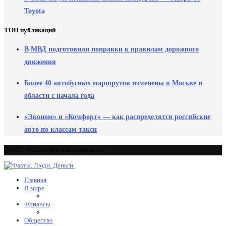
Toyota
ТОП публикаций
В МВД подготовили поправки к правилам дорожного
движения
Более 40 автобусных маршрутов изменены в Москве и
области с начала года
«Эконом» и «Комфорт» — как распределятся российские
авто по классам такси
@2025 - Gsh2.ru. Все права защищены
Главная
В мире
Финансы
Общество