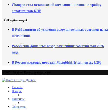
Changan стал независимой компанией и вошел в тройку
автогигантов КНР
ТОП публикаций
В РАН заявили об усилении разрушительных ураганов из-за
потепления
Российские финансы: обзор важнейших событий мая 2026
года
В России начались продажи Mitsubishi Triton, он же L200
@2025 - Gsh2.ru. Все права защищены
Главная
В мире
Финансы
Общество